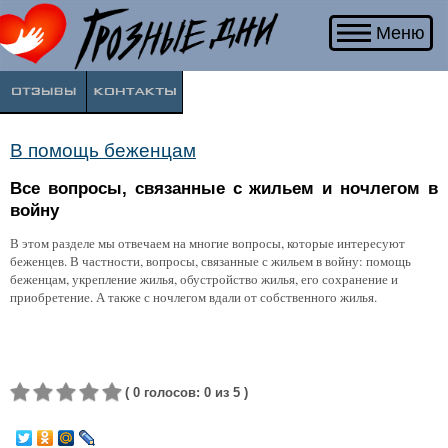
Если
Меню
Вы
соприкоснулись
с
войной
и
хотите
В помощь беженцам
поделиться
Все вопросы, связанные с жильем и ночлегом в
своим
опытом
войну
и
В этом разделе мы отвечаем на многие вопросы, которые интересуют
мыслями,
беженцев. В частности, вопросы, связанные с жильем в войну: помощь
напишите
беженцам, укрепление жилья, обустройство жилья, его сохранение и
нам.
приобретение. А также с ночлегом вдали от собственного жилья.
(
0
голосов
:
0
из 5
)