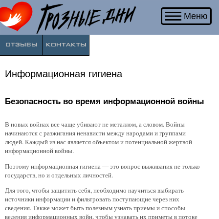
Если
Меню
Вы
соприкоснулись
с
войной
и
хотите
Информационная гигиена
поделиться
своим
Безопасность во время информационной войны
опытом
и
мыслями,
В новых войнах все чаще убивают не металлом, а словом. Войны
напишите
начинаются с разжигания ненависти между народами и группами
людей. Каждый из нас является объектом и потенциальной жертвой
нам.
информационной войны.
Поэтому информационная гигиена — это вопрос выживания не только
государств, но и отдельных личностей.
Для того, чтобы защитить себя, необходимо научиться выбирать
источники информации и фильтровать поступающие через них
сведения. Также может быть полезным узнать приемы и способы
ведения информационных войн, чтобы узнавать их приметы в потоке