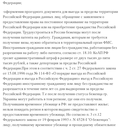
Федерации;
-оформления проездного документа для выезда за пределы территории
Российской Федерации данных лиц; обращение с заявлением о
предоставлении права на постоянное проживание на территории
Российской Федерации или на приобретение гражданства Российской
Федерации. Трудоустроиться в России беженцы могут после
получения патента на работу. Гражданам, которым не требуется
получение визы, нужно обратиться в территориальный орган ФМС.
Иностранным гражданам или лицам без гражданства, работающим без
разрешения на работу либо патента, согласно ст. 18.10. КоАП РФ
грозит административный штраф в размере от двух тысяч до пяти
тысяч рублей, а также депортация за пределы Российской
Федерации.При этом в соответствии с ч. 2 ст. 27 Федерального закона
от 15.08.1996 года № 114-ФЗ «О порядке выезда из Российской
Федерации и въезда в Российскую Федерацию» въезд в Российскую
Федерацию иностранному гражданину или лицу без гражданства не
разрешается в течение пяти лет со дня выдворения за пределы
Российской Федерации. Т.е после получения статуса беженца гр.
Украины могут работать в том регионе, где они его получили.
Получившим временное убежище в РФ: не предоставляют жилье;
нельзя покидать регион в котором выдано свидетельство о
предоставлении временного убежища; Но согласно п. 3 ст.12
Федерального закона от 19 февраля 1993 г. N 4528-I "О беженцах":
лицу, получившему временное убежище и прошедшему обязательное