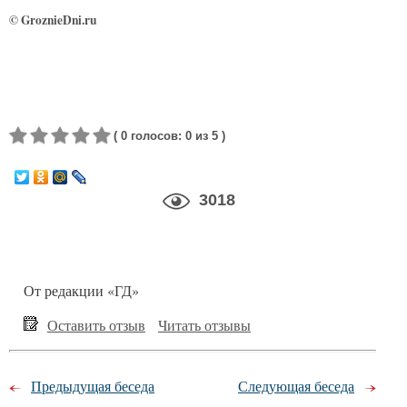
©
GroznieDni.ru
(
0
голосов
:
0
из 5
)
3018
От редакции «ГД»
Оставить отзыв
Читать отзывы
Предыдущая беседа
Следующая беседа