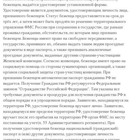
беженцем, выдаётся удостоверение установленной формы.
Удостоверение является документом, удостоверяющим личность лица,
признанного беженцем. Статус беженца предоставляется на срок до
трёх лет, а затем может быть продлён по решению территориального
управления ФМС России при сохранении в государстве, где раньше
проживал гражданин, обстоятельств, по которым лицо признано
беженцем. Беженцы имеют право на свободное передвижение, а
государство, принявшее их, обязано выдать таким людям проездные
документы в виде паспорта, а также признавать аналогичные
проездные документы, выданные другими странами-участницами
Женевской конвенции. Согласно конвенции, беженцы имеют право на
социальную помощь со стороны гуманитарных организаций, а также
органов социальной защиты стран-участниц конвенции. При
признании беженцем автоматически паспорт гражданина РФ не
выдается. Получение Гражданства РФ регулируется Федеральным
законом "О гражданстве Российской Федерации". Там указаны все
требуемые документы и процедуры для получения гражданства РФ в
общем порядке и в упрощенном порядке. Заявителю, находящемуся на
территории РФ, удостоверение беженца вручают лично. Заявителю,
находящемуся вне пределов территории РФ, удостоверение беженца
вручает после его прибытия на территорию РФ орган ФМС по месту
постановки на учет(п. 55 Административного регламента). При
получении удостоверения беженца национальный (гражданский)
паспорт и (или) другие документы, удостоверяющие личность
заявителя, признанного беженцем, остаются на хранении в органе