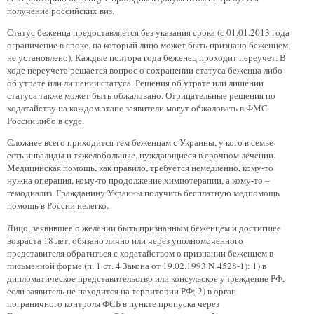
получение российских виз.
Статус беженца предоставляется без указания срока (с 01.01.2013 года
ограничение в сроке, на который лицо может быть признано беженцем,
не установлено). Каждые полтора года беженец проходит переучет. В
ходе переучета решается вопрос о сохранении статуса беженца либо
об утрате или лишении статуса. Решения об утрате или лишении
статуса также может быть обжаловано. Отрицательные решения по
ходатайству на каждом этапе заявители могут обжаловать в ФМС
России либо в суде.
Сложнее всего приходится тем беженцам с Украины, у кого в семье
есть инвалиды и тяжелобольные, нуждающиеся в срочном лечении.
Медицинская помощь, как правило, требуется немедленно, кому-то
нужна операция, кому-то продолжение химиотерапии, а кому-то –
гемодиализ. Гражданину Украины получить бесплатную медпомощь
помощь в России нелегко.
Лицо, заявившее о желании быть признанным беженцем и достигшее
возраста 18 лет, обязано лично или через уполномоченного
представителя обратиться с ходатайством о признании беженцем в
письменной форме (п. 1 ст. 4 Закона от 19.02.1993 N 4528-1): 1) в
дипломатическое представительство или консульское учреждение РФ,
если заявитель не находится на территории РФ; 2) в орган
пограничного контроля ФСБ в пункте пропуска через