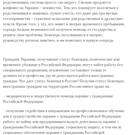
родственников, система просто «не видит». Сколько продлится
конфликт на Украине – неизвестно. Тем, кто планирует поселиться у
родственников и знакомых, нужно учесть, что даже два-три месяца
гостеприимства – серьезное испытание для родственных и дружеских
чувств. Кроме того, у тех, кто живет в лагерях временного пребывания,
гораздо больше возможностей получить помощь от государства и
решить свои проблемы, беженцы, поселившиеся в лагерях,
руководству региона заметнее, и им помогают в первую очередь.
Граждане Украины, получившие статус беженцев, политическое или
временное убежище в Российской Федерации, могут найти работу без
специального разрешения, исключение составляют только те
должности и профессии, где не допускается работа иностранных
граждан. Что дает статус беженца в России? Получив статус беженцев,
иностранные граждане на территории России имеют право на:
- медицинскую и лекарственную помощь наравне с гражданами
Российской Федерации;
- получение содействия в направлении на профессиональное обучение
или в трудоустройстве наравне с гражданами Российской Федерации;
работу по найму или предпринимательскую деятельность наравне с
гражданами Российской Федерации; социальную защиту, в том числе
социальное обеспечение наравне с гражданами Российской