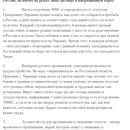
Россию, но имеют на руках лишь паспорт и миграционную карту:
1. Идти в отделение ФМС и определиться со статусом.
Гражданину Украины нужно понять, как долго он собирается пробыть
в России, и действовать в соответствии с тем, какой статус он хочет
получить. Каждый случай индивидуален, беженцы имеют разный
состав семьи, и имеют разные пожелания, у кого-то есть родственники
в России и он хочет быть поближе к ним, а кто-то надеется при первой
же возможности вернуться на Украину. Кроме того, в каждом регионе
– своя ситуация с беженцами, совет данный человеку, находящемуся в
Ростовской области будет не совсем актуален для того, кто находится в
Твери.
2. Выбирать регион проживания, учитывая возможность
трудоустройства. Не надо «зацикливаться» на Ростовской области.
Приезжие с Украины чаще всего остаются именно там, потому что это
близко к границе и климатические условия похожи, но именно поэтому
этот регион сейчас переполнен беженцами, и трудовые квоты там
исчерпаны. Имеет смысл ехать туда, где вас готовы принять и
трудоустроить, информация о таких регионах всегда есть в отделениях
УФМС, а уж если уж вы твердо решили остаться там, где, как вам
кажется, ситуация лучше, будьте готовы к жесткой конкуренции на
рынке труда.
3. Лучшее место для проживания в ожидании статуса – лагерь
временного пребывания, людей, которые живут у знакомых и