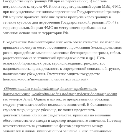
Государственную границу РФ при ее пересечении; 3) в органы
пограничного контроля ФСБ или в территориальный орган МВД, ФМС
при вынужденном незаконном пересечении Государственной границы
РФ в пункте пропуска либо вне пункта пропуска через границу в
течение суток со дня пересечения Государственной границы РФ; 4) в
территориальный орган ФМС по месту своего пребывания на
законном основании на территории РФ.
В ходатайстве Вам необходимо изложить обстоятельства, по которым
пришлось покинуть место постоянного проживания (межнациональная
рознь, враждебные кампании, массовые беспорядки и погромы, гибель
родственников из-за этнической принадлежности и др.). Пять
оснований (признаков): раса, вероисповедание, гражданство,
национальность, принадлежность к определенной социальной группе,
политические убеждения. Отсутствие защиты государства
(невозможность/нежелание пользоваться защитой
).
Обратившийся с ходатайством, должен представить
доказательства, необходимые для подтверждения достоверности
его утверждений.
Однако в контексте предоставления убежища
следует учитывать особое положение заявителей. В большинстве
случаев лицо, ищущее убежище, не может представить
документальные или иные свидетельства, принимая во внимание
обстоятельства его выезда и характер подаваемого заявления. Поэтому
ответственность за установление фактов разделяется между
заявителем и лицом, принимающим решение. Лицу, признанному