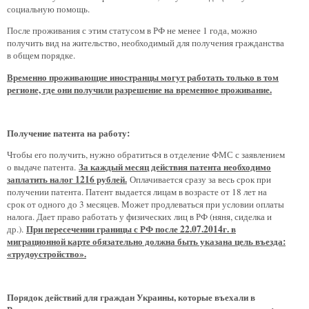
социальную помощь.
После проживания с этим статусом в РФ не менее 1 года, можно
получить вид на жительство, необходимый для получения гражданства
в общем порядке.
Временно проживающие иностранцы могут работать только в том
регионе, где они получили разрешение на временное проживание.
Получение патента на работу:
Чтобы его получить, нужно обратиться в отделение ФМС с заявлением
За каждый месяц действия патента необходимо
о выдаче патента.
заплатить налог 1216 рублей.
Оплачивается сразу за весь срок при
получении патента. Патент выдается лицам в возрасте от 18 лет на
срок от одного до 3 месяцев. Может продлеваться при условии оплаты
налога. Дает право работать у физических лиц в РФ (няня, сиделка и
При пересечении границы с РФ после 22.07.2014г. в
др.).
миграционной карте обязательно должна быть указана цель въезда:
«трудоустройство».
Порядок действий для граждан Украины, которые въехали в