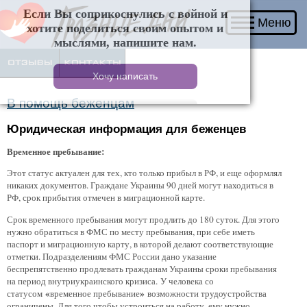
Если Вы соприкоснулись с войной и хотите
Меню
поделиться своим опытом и мыслями, напишите
нам.
В помощь беженцам
Юридическая информация для беженцев
Временное пребывание:
Этот статус актуален для тех, кто только прибыл в РФ, и еще оформлял
никаких документов. Граждане Украины 90 дней могут находиться в
РФ, срок прибытия отмечен в миграционной карте.
Срок временного пребывания могут продлить до 180 суток. Для этого
нужно обратиться в ФМС по месту пребывания, при себе иметь
паспорт и миграционную карту, в которой делают соответствующие
отметки. Подразделениям ФМС России дано указание
беспрепятственно продлевать гражданам Украины сроки пребывания
на период внутриукраинского кризиса. У человека со
«
»
статусом
временное пребывание
возможности трудоустройства
ограничены. Для того чтобы устроиться на работу, ему нужно