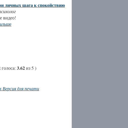
ри личных шага к спокойствию
психолог
е видео!
дальше
2
3.62
голоса
:
из 5
)
Версия для печати