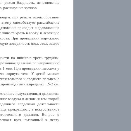
, резкая бледность, исчезновение
, расширение зрачков.
м: при резком толчкообразном
, этому способствует расслабление
 движение приводит к сдавливанию
лкивает кровь в аорту и легочную
 кровь. При проведении наружного
дую поверхность (пол, стол, землю
 кисти на нижнюю треть грудины,
ированное давление по направлению
 в 1 мин. При проведении массажа у
его корпуса тела. У детей массаж
азательного и среднего пальцев, с
производиться в пределах 1,5-
2 см
.
четании с искусственным дыханием.
ние воздуха в легкие, затем второй
адавшего сердечная деятельность
ердца прекращают, а искусственное
тоятельного дыхания. Вопрос о
ешает врач, вызванный к месту