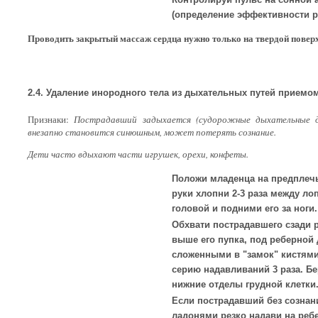
(определение эффективности 
Проводить закрытый массаж сердца нужно только на твердой повер
2.4. Удаление инородного тела из дыхательных путей приемо
Признаки:
Пострадавший задыхается (судорожные дыхательные дв
внезапно становится синюшным, может потерять сознание.
Дети часто вдыхают части игрушек, орехи, конфеты.
Положи младенца на предплечь
руки хлопни 2-3 раза между ло
головой и подними его за ноги.
Обхвати пострадавшего сзади р
выше его пупка, под реберной д
сложенными в "замок" кистями
серию надавливаний 3 раза. 
нижние отделы грудной клетки
Если пострадавший без сознани
ладонями резко надави на реб