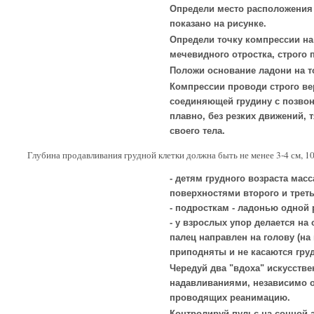
Определи место расположения 
показано на рисунке.
Определи точку компрессии н
мечевидного отростка, строго 
Положи основание ладони на т
Компрессии проводи строго ве
соединяющей грудину с позво
плавно, без резких движений,
своего тела.
Глубина продавливания грудной клетки должна быть не менее 3-4 см, 1
- детям грудного возраста ма
поверхностями второго и треть
- подросткам - ладонью одной 
- у взрослых упор делается на
палец направлен на голову (на
приподняты и не касаются груд
Чередуй два "вдоха" искусстве
надавливаниями, независимо о
проводящих реанимацию.
Контролируй пульс на сонной а