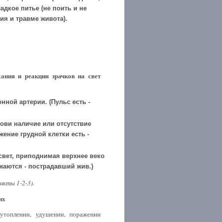
адкое питье (не поить и не
ия и травме живота).
хания и реакции зрачков на свет
нной артерии. (Пульс есть -
ови наличие или отсутствие
жение грудной клетки есть -
свет, приподнимая верхнее веко
ужаются - пострадавший жив.)
кты 1-2-3).
их
утоплении, удушении, поражении