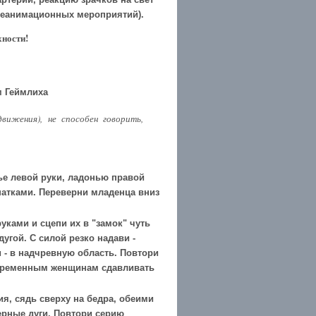
реанимационных мероприятий).
хности!
м Геймлиха
ижения), не способен говорить,
е левой руки, ладонью правой
патками. Переверни младенца вниз
уками и сцепи их в "замок" чуть
угой. С силой резко надави -
 - в надчревную область. Повтори
Беременным женщинам сдавливать
.
я, сядь сверху на бедра, обеими
ерные дуги. Повтори серию