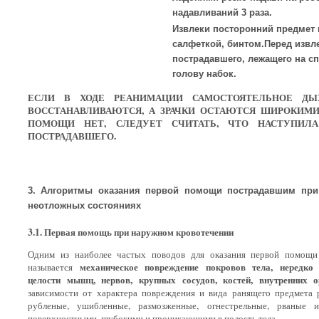
надавливаний 3 раза.
Извлеки посторонний предмет
салфеткой, бинтом.Перед извл
пострадавшего, лежащего на с
голову набок.
ЕСЛИ В ХОДЕ РЕАНИМАЦИИ САМОСТОЯТЕЛЬНОЕ ДЫХ
ВОССТАНАВЛИВАЮТСЯ, А ЗРАЧКИ ОСТАЮТСЯ ШИРОКИМИ 
ПОМОЩИ НЕТ, СЛЕДУЕТ СЧИТАТЬ, ЧТО НАСТУПИЛА
ПОСТРАДАВШЕГО.
3. Алгоритмы оказания первой помощи пострадавшим при
неотложных состояниях
3.1. Первая помощь при наружном кровотечении
Одним из наиболее частых поводов для оказания первой помощи
механическое повреждение покровов тела, нередк
называется
целости мышц, нервов, крупных сосудов, костей, внутренних о
зависимости от характера повреждения и вида ранящего предмета 
рубленые, ушибленные, размозженные, огнестрельные, рваные
поверхностными, глубокими и проникающими в полость тела.