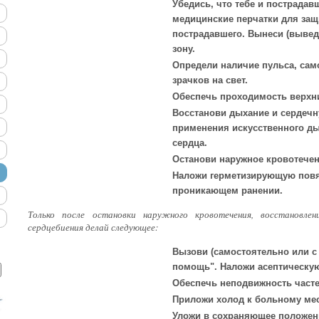
Убедись, что тебе и пострадав
медицинские перчатки для защ
пострадавшего. Вынеси (вывед
зону.
Определи наличие пульса, сам
зрачков на свет.
Обеспечь проходимость верхн
Восстанови дыхание и сердечн
применения искусственного д
сердца.
Останови наружное кровотечен
Наложи герметизирующую повяз
проникающем ранении.
Только после остановки наружного кровотечения, восстановле
сердцебиения делай следующее:
Вызови (самостоятельно или 
помощь". Наложи асептическую
Обеспечь неподвижность часте
Приложи холод к больному мест
Уложи в сохраняющее положени