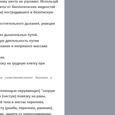
шему ничто не угрожает. Используй
иты от биологических жидкостей
и) пострадавшего в безопасную
остоятельного дыхания, реакции
их дыхательных путей.
ую деятельность путем
ыхания и непрямого массажа
ие.
ку на грудную клетку при
ния самостоятельного дыхания и
с помощью окружающих) "скорую
 (чистую) повязку на раны.
й тела в местах перелома.
у (ушиба, перелома, ранения).
е, защити от переохлаждения,