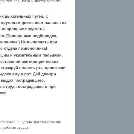
 до тех пор, пока у пострадавшего
х дыхательных путей. С
и круговым движением пальцев из
ые инородные предметы.
его.(Приподними подбородок,
ночника.) Не выполнять при
о отдела позвоночника!
ьшим и указательным пальцами.
усственной вентиляции легких
метизируй полость рта, произведи
доха ему в рот. Дай две-три
 выдох пострадавшего.
ли грудь пострадавшего при
охе.
становки с целью восстановления
я работы сердца.