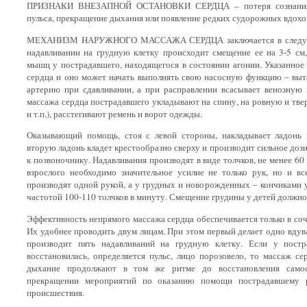
ПРИЗНАКИ ВНЕЗАПНОЙ ОСТАНОВКИ СЕРДЦА
–
потеря сознания
пульса, прекращение дыхания или появление редких судорожных вдохов
МЕХАНИЗМ НАРУЖНОГО МАССАЖА СЕРДЦА заключается в следующе
надавливании на грудную клетку происходит смещение ее на 3-
5 см
мышц у пострадавшего, находящегося в состоянии агонии. Указанное
сердца и оно может начать выполнять свою насосную функцию – выта
артерию при сдавливании, а при расправлении всасывает венозную
массажа сердца пострадавшего укладывают на спину, на ровную и твер
и т.п.), расстегивают ремень и ворот одежды.
Оказывающий помощь, стоя с левой стороны, накладывает ладонь
вторую ладонь кладет крестообразно сверху и производит сильное доз
к позвоночнику. Надавливания производят в виде толчков, не менее 60
взрослого необходимо значительное усилие не только рук, но и вс
производят одной рукой, а у грудных и новорожденных – кончиками ук
частотой 100-110 толчков в минуту. Смещение грудины у детей должно 
Эффективность непрямого массажа сердца обеспечивается только в со
Их удобнее проводить двум лицам. При этом первый делает одно вдува
производит пять надавливаний на грудную клетку. Если у постр
восстановилась, определяется пульс, лицо порозовело, то массаж с
дыхание продолжают в том же ритме до восстановления самос
прекращении мероприятий по оказанию помощи пострадавшему р
происшествия.