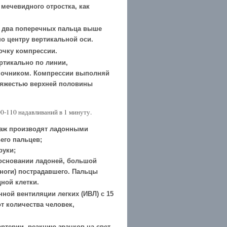
мечевидного отростка, как
а два поперечных пальца выше
по центру вертикальной оси.
очку компрессии.
ртикально по линии,
ночником. Компрессии выполняй
 тяжестью верхней половины
00-110 надавливаний в 1 минуту.
ссаж производят ладонными
его пальцев;
руки;
 основании ладоней, большой
 ноги) пострадавшего. Пальцы
ной клетки.
нной вентиляции легких (ИВЛ) с 15
т количества человек,
ртерии, реакцию зрачков на свет