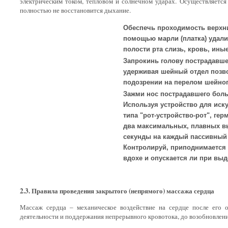
электрическим током, тепловом и солнечном ударах. Осуществляется
полностью не восстановится дыхание.
Обеспечь проходимость верхни
помощью марли (платка) удал
полости рта слизь, кровь, ин
Запрокинь голову пострадавш
удерживая шейный отдел позво
подозрении на перелом шейног
Зажми нос пострадавшего бол
Используя устройство для иск
типа "рот-устройство-рот", гер
два максимальных, плавных вы
секунды на каждый пассивный
Контролируй, приподнимается 
вдохе и опускается ли при выд
2.3. Правила проведения закрытого (непрямого) массажа сердца
Массаж сердца – механическое воздействие на сердце после его о
деятельности и поддержания непрерывного кровотока, до возобновлени