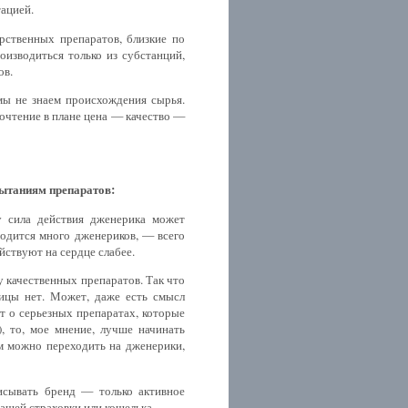
ацией.
рственных препаратов, близкие по
оизводиться только из субстанций,
ов.
мы не знаем происхождения сырья.
очтение в плане цена — качество —
ытаниям препаратов:
у сила действия дженерика может
зводится много дженериков, — всего
йствуют на сердце слабее.
 качественных препаратов. Так что
ницы нет. Может, даже есть смысл
ет о серьезных препаратах, которые
, то, мое мнение, лучше начинать
ем можно переходить на дженерики,
исывать бренд — только активное
вашей страховки или кошелька.