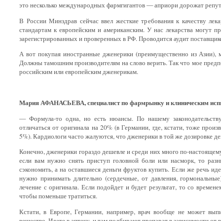
это несколько международных фармгигантов — априори дорожат репут
В России Минздрав сейчас ввел жесткие требования к качеству лека
стандартам к европейским и американским. У нас лекарства могут пр
зарегистрированных и проверенных в РФ. Проводится аудит поставщик
А вот покупая иностранные дженерики (преимущественно из Азии), 
Должны тамошним производителям на слово верить. Так что мое предп
российским или европейским дженерикам.
Мария АФАНАСЬЕВА, специалист по фармрынку и клиническим исп
— Формула-то одна, но есть нюансы. По нашему законодательств
отличаться от оригинала на 20% (в Германии, где, кстати, тоже прои
5%). Кардиологи часто жалуются, что дженерики в той же дозировке де
Конечно, дженерики гораздо дешевле и среди них много по-настоящему
если вам нужно снять приступ головной боли или насморк, то раз
сэкономить, а на оставшиеся деньги фруктов купить. Если же речь ид
нужно принимать длительно (сердечные, от давления, гормональные)
лечение с оригинала. Если подойдет и будет результат, то со времен
чтобы поменьше тратиться.
Кстати, в Европе, Германии, например, врач вообще не может вып
вещество. Идете в аптеку, и там подбирают препарат в зависимости от 