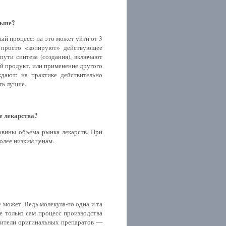
льше?
ый процесс: на это может уйти от 3
е просто «копируют» действующее
пути синтеза (создания), включают
й продукт, или применение другого
ждают: на практике действительно
ть лучше.
е лекарства?
овины объема рынка лекарств. При
олее низким ценам.
может. Ведь молекула-то одна и та
е только сам процесс производства
одители оригинальных препаратов —