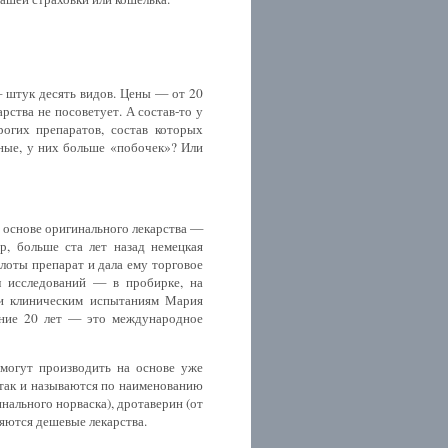
— штук десять видов. Цены — от 20
рства не посоветует. А состав-то у
рогих препаратов, состав которых
ные, у них больше «побочек»? Или
в основе оригинального лекарства —
р, больше ста лет назад немецкая
лоты препарат и дала ему торговое
л исследований — в пробирке, на
и клиническим испытаниям Мария
ение 20 лет — это международное
 могут производить на основе уже
и так и называются по наименованию
нального норваска), дротаверин (от
ляются дешевые лекарства.