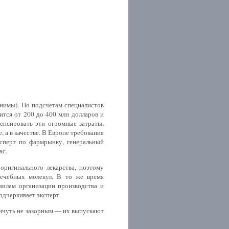
онимы). По подсчетам специалистов
ится от 200 до 400 млн долларов и
пенсировать эти огромные затраты,
, а в качестве. В Европе требования
ксперт по фармрынку, генеральный
ас.
оригинального лекарства, поэтому
лечебных молекул. В то же время
илам организации производства и
одчеркивает эксперт.
ничуть не зазорным — их выпускают