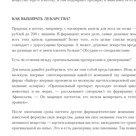
КАК ВЫБИРАТЬ ЛЕКАРСТВА?
Придешь в аптеку, например, с насморком, капель для носа на полке 
рублей до 200 с лишним. И фармацевт, ясное дело, самые дешевые лека
всех этих капель одинаковый! Более того, есть целые списки недо
совпадает с дорогущими брендами. А может, дешевые лекарства вред
же разницы нет и зачем платить больше? Обсудим со специалистами.
Есть ли отличия между оригинальными препаратами и дженериками?
Для начала давайте разберемся, что же они собой представляют. Итак, 
молекула, впервые синтезированная какой-то компанией (ну наприме
фирма «Байер» впервые произвела из молекулы ацетилсалициловой кис
название аспирин). «Оригинальный препарат проходит полный цик
животных и на людях, — рассказывает специалист по фармрынку 
Афанасьева. — Он защищен патентом, его нельзя копировать в теч
правило».
После окончания срока патента другие фармацевтические компании
известной формулы свои лекарства, давая им свое название (часто он
активного вещества — ацетилсалициловая кислота, амлодипин (от ориги
оригинальной но-шпы). Это и есть дженерики, или синонимы. Так появ