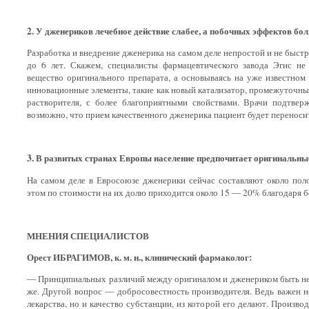
2. У дженериков лечебное действие слабее, а побочных эффектов бо
Разработка и внедрение дженерика на самом деле непростой и не быстр
до 6 лет. Скажем, специалисты фармацевтического завода Эгис н
вещество оригинального препарата, а основываясь на уже известном 
инновационные элементы, такие как новый катализатор, промежуточны
растворителя, с более благоприятными свойствами. Врачи подтвер
возможно, что прием качественного дженерика пациент будет переноси
3. В развитых странах Европы население предпочитает оригинальны
На самом деле в Евросоюзе дженерики сейчас составляют около пол
этом по стоимости на их долю приходится около 15 — 20% благодаря б
МНЕНИЯ СПЕЦИАЛИСТОВ
Орест ИБРАГИМОВ, к. м. н., клинический фармаколог:
— Принципиальных различий между оригиналом и дженериком быть не 
же. Другой вопрос — добросовестность производителя. Ведь важен н
лекарства, но и качество субстанции, из которой его делают. Произв