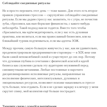
Соблюдайте ежедневные ритуалы
Но и просто пережить этот день — тоже важно. Для этого есть второе
правило управления стрессом — скрупулёзно соблюдайте ежедневные
ритуалы. Если мы дадим стрессу нас захватить, то с утра, не почистив
зубы, сбросимся, как нью-йоркские финансисты, с какого-нибудь
небоскрёба. Такой подход нам не годится. Вместо того чтобы
сбрасываться, мы идём медитировать, если у нас есть духовная
практика, или молиться, если мы православный бизнесмен, или на
ближайший турник подтягиваться, если мы адепты ЗОЖ.
Между прочим, самую большую живучесть у нас, как ни удивительно,
продемонстрировали предприниматели-староверы — в XIX веке они
были самой непоколебимой силой и существуют до сих пор. Потому
что духовная глубина в сочетании с физической аскезой и идеей
бизнеса как служения сделала эту аудиторию неуязвимой перед
сиюминутными метаниями. Любые постоянные и нарочито
дисциплинированно исполняемые ритуалы, направленные на
восполнение физических, интеллектуальных, духовных и
эмоциональных ресурсов, позволяют психике накапливать в стрессе
чуть больше, чем отдавать. Если я не сделаю зарядку и к вечеру у меня
скрутит спину, мой коллектив ещё больше пострадает.
Укрепите связи с семьёй и партнёрами