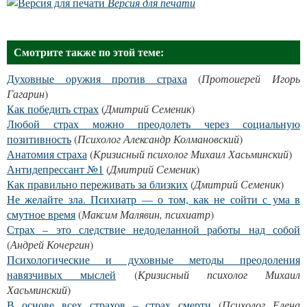
Версия для печати
Смотрите также по этой теме:
Духовные оружия против страха
(
Протоиерей Игорь
Гагарин
)
Как победить страх
(
Дмитрий Семеник
)
Любой страх можно преодолеть через социальную
позитивность
(
Психолог Александр Колмановский
)
Анатомия страха
(
Кризисный психолог Михаил Хасьминский
)
Антидепрессант №1
(
Дмитрий Семеник
)
Как правильно переживать за близких
(
Дмитрий Семеник
)
Не желайте зла. Психиатр — о том, как не сойти с ума в
смутное время
(
Максим Малявин, психиатр
)
Страх – это следствие недоделанной работы над собой
(
Андрей Кочергин
)
Психологические и духовные методы преодоления
навязчивых мыслей
(
Кризисный психолог Михаил
Хасьминский
)
В основе всех страхов – страх смерти
(
Психолог Елена