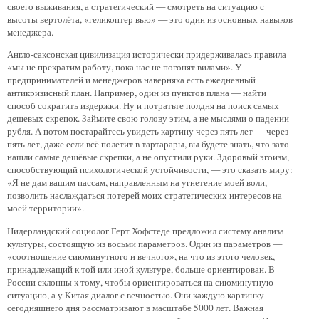
своего выживания, а стратегический — смотреть на ситуацию с
высоты вертолёта, «геликоптер вью» — это один из основных навыков
менеджера.
Англо-саксонская цивилизация исторически придерживалась правила
«мы не прекратим работу, пока нас не погонят вилами». У
предпринимателей и менеджеров наверняка есть ежедневный
антикризисный план. Например, один из пунктов плана — найти
способ сократить издержки. Ну и потратьте полдня на поиск самых
дешевых скрепок. Займите свою голову этим, а не мыслями о падении
рубля. А потом постарайтесь увидеть картину через пять лет — через
пять лет, даже если всё полетит в тартарары, вы будете знать, что зато
нашли самые дешёвые скрепки, а не опустили руки. Здоровый эгоизм,
способствующий психологической устойчивости, — это сказать миру:
«Я не дам вашим пассам, направленным на угнетение моей воли,
позволить наслаждаться потерей моих стратегических интересов на
моей территории».
Нидерландский социолог Герт Хофстеде предложил систему анализа
культуры, состоящую из восьми параметров. Один из параметров —
«соотношение сиюминутного и вечного», на что из этого человек,
принадлежащий к той или иной культуре, больше ориентирован. В
России склонны к тому, чтобы ориентироваться на сиюминутную
ситуацию, а у Китая диалог с вечностью. Они каждую картинку
сегодняшнего дня рассматривают в масштабе 5000 лет. Важная