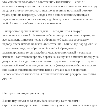
это можете наблюдать и в собственном коллективе — если он
отличается отчужденностью, тревожностью и попытками свалить друг
на друга ответственность, то налицо вечеринка носителей детских
травм длиною в карьеру. А ведь если в нашей жизни существует
надежная привязанность, мы гораздо быстрее восстанавливаемся от
любой паники, любого стресса и испытания.
В непростые времена наша задача — объединиться вокруг
человеческих связей. Не хотелось бы приводить в пример тирана, но
все-таки вспоминается первое обращение Сталина к советскому
народу после начала Великой Отечественной войны, где народ уже не
только товарищи, но «братья и сёстры!». Обращение и
культивирование тепла и глубины человеческих связей и есть наш
ключевой капитал в непростые времена. Не нужно отменять поездку на
дачу с женой и с детьми и шашлыки с друзьями, а наоборот — нужно
сделать всё, чтобы на эту дачу попасть (хотя, казалось бы, как можно
заниматься такими глупостями, когда в стране такое творится).
Человеческие связи восполняют психологические ресурсы, как ничто
другое.
Смотрите на ситуацию сверху
Важно научиться соблюдать баланс между тактическим и
стратегическим уровнями. Тактический уровень — это делать всё для