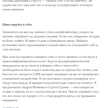
система адаптации к стрессу — сказать себе «это не навечно». Не
дадим тем, кто окружает нас в этом аду и подбрасывает поленья в
огонь, выиграть.
Инвестируйте в себя
Запишитесь на массаж, начните учить английский язык, сходите на
тренинг, перейдите на здоровое питание. Если у вас накрылась поездка
на Бали, гуляйте 40 минут в день в ближайшем сквере. Найдите
источники своего вдохновения и спокойствия и не отказывайте себе в
этих мелочах.
При этом постарайтесь избавить себя от всего лишнего, в том числе в
вашем информационном потоке. Будучи предпринимателем или
менеджером, вы не можете избавить себя от новостей и
необходимости быть в курсе повестки дня, но хорошо бы, чтобы у вас
был пул тех авторов и СМИ, которые оказывают на вас не паникёрское,
а взвешенное воздействие. Если постоянно слушать паникёров, то к
обеду повесишься. И никакие психологические советы не помогут. Я
предпочитаю Андрея Мовчана и Сергея Гуриева — они говорят не
только о чёрном, но и о сером и иногда о белом. Они не отрицают того,
что все плохо, но говорят, что с этим придётся жить, а не призывают
паниковать.
secretmag.ru