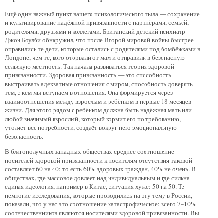
Ещё один важный пункт вашего психологического тыла — сохранение
и культивирование надёжной привязанности с партнёрами, семьёй,
родителями, друзьями и коллегами. Британский детский психиатр
Джон Боулби обнаружил, что после Второй мировой войны быстрее
оправились те дети, которые остались с родителями под бомбёжками в
Лондоне, чем те, кого оторвали от мам и отправили в безопасную
сельскую местность. Так начала развиваться теория здоровой
привязанности. Здоровая привязанность — это способность
выстраивать адекватные отношения с миром, способность доверять
тем, с кем мы вступаем в отношения. Она формируется через
взаимоотношения между взрослым и ребёнком в первые 18 месяцев
жизни. Для этого рядом с ребёнком должна быть надёжная мать или
любой значимый взрослый, который кормит его по требованию,
утоляет все потребности, создаёт вокруг него эмоциональную
безопасность.
В благополучных западных обществах среднее соотношение
носителей здоровой привязанности к носителям отсутствия таковой
составляет 60 на 40: то есть 60% здоровых граждан, 40% не очень. В
обществах, где массовое довлеет над индивидуальным и где сильна
единая идеология, например в Китае, ситуация хуже: 50 на 50. Те
немногие исследования, которые проводились на эту тему в России,
показали, что у нас это соотношение катастрофическое: всего 7–10%
соотечественников являются носителями здоровой привязанности. Вы