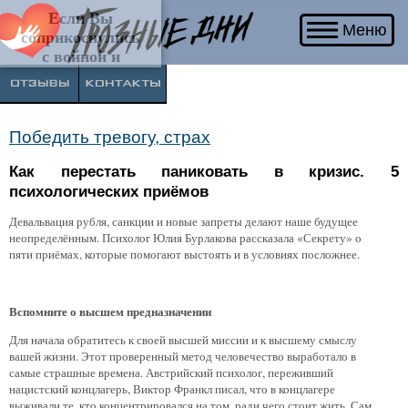
Если Вы соприкоснулись с войной и хотите
Меню
поделиться своим опытом и мыслями, напишите
нам.
Победить тревогу, страх
Как перестать паниковать в кризис. 5
психологических приёмов
Девальвация рубля, санкции и новые запреты делают наше будущее
неопределённым. Психолог Юлия Бурлакова рассказала «Секрету» о
пяти приёмах, которые помогают выстоять и в условиях посложнее.
Вспомните о высшем предназначении
Для начала обратитесь к своей высшей миссии и к высшему смыслу
вашей жизни. Этот проверенный метод человечество выработало в
самые страшные времена. Австрийский психолог, переживший
нацистский концлагерь, Виктор Франкл писал, что в концлагере
выживали те, кто концентрировался на том, ради чего стоит жить. Сам