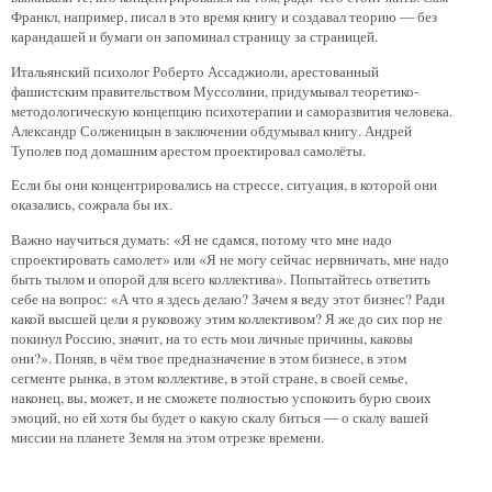
Франкл, например, писал в это время книгу и создавал теорию — без
карандашей и бумаги он запоминал страницу за страницей.
Итальянский психолог Роберто Ассаджиоли, арестованный
фашистским правительством Муссолини, придумывал теоретико-
методологическую концепцию психотерапии и саморазвития человека.
Александр Солженицын в заключении обдумывал книгу. Андрей
Туполев под домашним арестом проектировал самолёты.
Если бы они концентрировались на стрессе, ситуация, в которой они
оказались, сожрала бы их.
Важно научиться думать: «Я не сдамся, потому что мне надо
спроектировать самолет» или «Я не могу сейчас нервничать, мне надо
быть тылом и опорой для всего коллектива». Попытайтесь ответить
себе на вопрос: «А что я здесь делаю? Зачем я веду этот бизнес? Ради
какой высшей цели я руковожу этим коллективом? Я же до сих пор не
покинул Россию, значит, на то есть мои личные причины, каковы
они?». Поняв, в чём твое предназначение в этом бизнесе, в этом
сегменте рынка, в этом коллективе, в этой стране, в своей семье,
наконец, вы, может, и не сможете полностью успокоить бурю своих
эмоций, но ей хотя бы будет о какую скалу биться — о скалу вашей
миссии на планете Земля на этом отрезке времени.