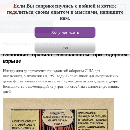
Если Вы соприкоснулись с войной и хотите
Меню
поделиться своим опытом и мыслями, напишите
нам.
Физическая безопасность
Основные правила безопасности при ядерном
взрыве
И
нструкция департамента гражданской обороны США для
школьников, выпущенная в 1951 году. В привычной для американских
детей форме комикса объясняет, что нужно делать при ядерном ударе.
Большинство рекомендаций не утратили своей актуальности до наших
дней.