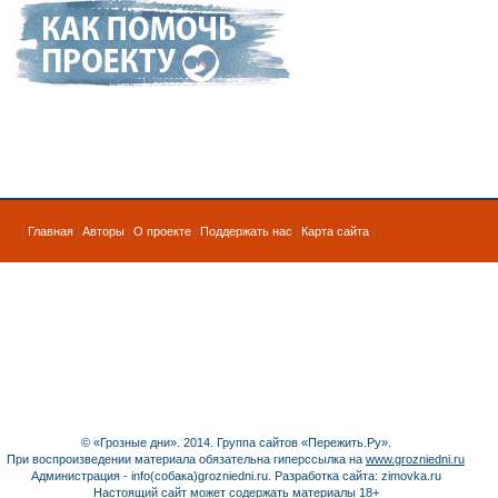
|
Главная
|
Авторы
|
О проекте
|
Поддержать нас
|
Карта сайта
|
© «Грозные дни». 2014. Группа сайтов «Пережить.Ру».
При воспроизведении материала обязательна гиперссылка на
www.grozniedni.ru
Администрация - info(собака)grozniedni.ru. Разработка сайта: zimovka.ru
Настоящий сайт может содержать материалы 18+