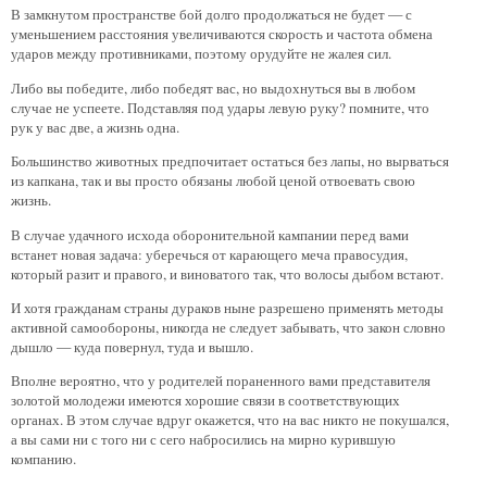
В замкнутом пространстве бой долго продолжаться не будет — с
уменьшением расстояния увеличиваются скорость и частота обмена
ударов между противниками, поэтому орудуйте не жалея сил.
Либо вы победите, либо победят вас, но выдохнуться вы в любом
случае не успеете. Подставляя под удары левую руку? помните, что
рук у вас две, а жизнь одна.
Большинство животных предпочитает остаться без лапы, но вырваться
из капкана, так и вы просто обязаны любой ценой отвоевать свою
жизнь.
В случае удачного исхода оборонительной кампании перед вами
встанет новая задача: уберечься от карающего меча правосудия,
который разит и правого, и виноватого так, что волосы дыбом встают.
И хотя гражданам страны дураков ныне разрешено применять методы
активной самообороны, никогда не следует забывать, что закон словно
дышло — куда повернул, туда и вышло.
Вполне вероятно, что у родителей пораненного вами представителя
золотой молодежи имеются хорошие связи в соответствующих
органах. В этом случае вдруг окажется, что на вас никто не покушался,
а вы сами ни с того ни с сего набросились на мирно курившую
компанию.