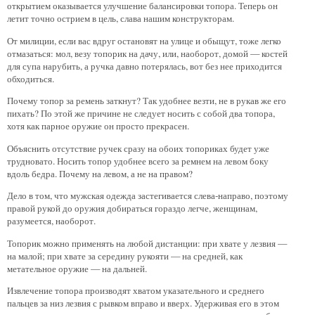
открытием оказывается улучшение балансировки топора. Теперь он
летит точно острием в цель, слава нашим конструкторам.
От милиции, если вас вдруг остановят на улице и обыщут, тоже легко
отмазаться: мол, везу топорик на дачу, или, наоборот, домой — костей
для супа нарубить, а ручка давно потерялась, вот без нее приходится
обходиться.
Почему топор за ремень заткнут? Так удобнее везти, не в рукав же его
пихать? По этой же причине не следует носить с собой два топора,
хотя как парное оружие он просто прекрасен.
Объяснить отсутствие ручек сразу на обоих топориках будет уже
трудновато. Носить топор удобнее всего за ремнем на левом боку
вдоль бедра. Почему на левом, а не на правом?
Дело в том, что мужская одежда застегивается слева-направо, поэтому
правой рукой до оружия добираться гораздо легче, женщинам,
разумеется, наоборот.
Топорик можно применять на любой дистанции: при хвате у лезвия —
на малой; при хвате за середину рукояти — на средней, как
метательное оружие — на дальней.
Извлечение топора производят хватом указательного и среднего
пальцев за низ лезвия с рывком вправо и вверх. Удерживая его в этом