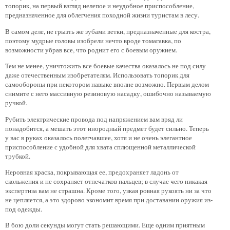
топорик, на первый взгляд нелепое и неудобное приспособление,
предназначенное для облегчения походной жизни туристам в лесу.
В самом деле, не грызть же зубами ветки, предназначенные для костра,
поэтому мудрые головы изобрели нечто вроде томагавка, по
возможности убрав все, что роднит его с боевым оружием.
Тем не менее, уничтожить все боевые качества оказалось не под силу
даже отечественным изобретателям. Использовать топорик для
самообороны при некотором навыке вполне возможно. Первым делом
снимите с него массивную резиновую насадку, ошибочно называемую
ручкой.
Рубить электрические провода под напряжением вам вряд ли
понадобится, а мешать этот инородный предмет будет сильно. Теперь
у вас в руках оказалось полегчавшее, хотя и не очень элегантное
приспособление с удобной для хвата сплющенной металлической
трубкой.
Неровная краска, покрывающая ее, предохраняет ладонь от
скольжения и не сохраняет отпечатков пальцев; в случае чего никакая
экспертиза вам не страшна. Кроме того, узкая ровная рукоять ни за что
не цепляется, а это здорово экономит время при доставании оружия из-
под одежды.
В бою доли секунды могут стать решающими. Еще одним приятным