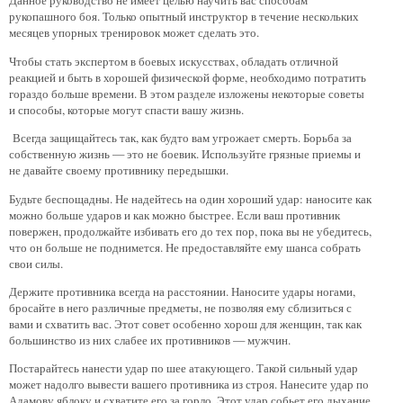
Данное руководство не имеет целью научить вас способам
рукопашного боя. Только опытный инструктор в течение нескольких
месяцев упорных тренировок может сделать это.
Чтобы стать экспертом в боевых искусствах, обладать отличной
реакцией и быть в хорошей физической форме, необходимо потратить
гораздо больше времени. В этом разделе изложены некоторые советы
и способы, которые могут спасти вашу жизнь.
Всегда защищайтесь так, как будто вам угрожает смерть. Борьба за
собственную жизнь — это не боевик. Используйте грязные приемы и
не давайте своему противнику передышки.
Будьте беспощадны. Не надейтесь на один хороший удар: наносите как
можно больше ударов и как можно быстрее. Если ваш противник
повержен, продолжайте избивать его до тех пор, пока вы не убедитесь,
что он больше не поднимется. Не предоставляйте ему шанса собрать
свои силы.
Держите противника всегда на расстоянии. Наносите удары ногами,
бросайте в него различные предметы, не позволяя ему сблизиться с
вами и схватить вас. Этот совет особенно хорош для женщин, так как
большинство из них слабее их противников — мужчин.
Постарайтесь нанести удар по шее атакующего. Такой сильный удар
может надолго вывести вашего противника из строя. Нанесите удар по
Адамову яблоку и схватите его за горло. Этот удар собьет его дыхание