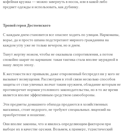
кофейная кружка — можно завернуть в носок, или в какой-либо
предмет одежды и использовать, как дубинку.
Тропой героя Достоевского
С каждым днем становится все опаснее ходить по улицам. Наркоманы,
ворье, да и просто шпана подстерегают мирного гражданина на
каждом углу уже не только вечером, но и днем.
Ткнут жертву ножом, чтобы не оказывала сопротивления, а потом
спокойно шарят по карманам: такая тактика стала вполне заурядной в
нашу лихую эпоху.
К жестокости все привыкли, даже откровенный беспредел ни у кого не
вызывает возмущения. Рассмотрим в этой связи несколько способов
защиты от стаи уличных волчат таким оружием, обладание которым не
противоречит нормам уголовного законодательства, но в то же время
является вполне эффективным средством самообороны.
Эти предметы домашнего обихода продаются в хозяйственных
магазинах, стоят недорого, не требуют специальных лицензий на
приобретение и ношение.
Они вполне законны, что и явилось определяющим фактором при
выборе их в качестве оружия. Возьмем, к примеру, туристический