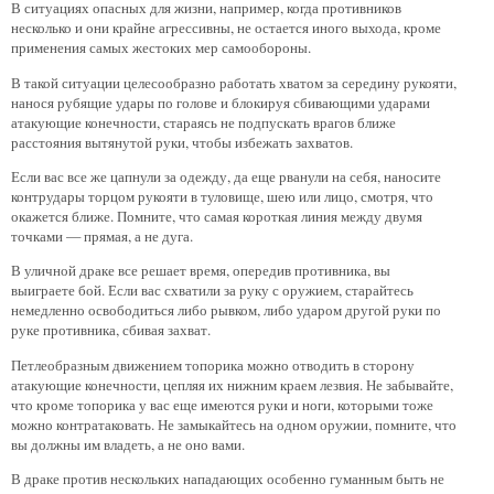
В ситуациях опасных для жизни, например, когда противников
несколько и они крайне агрессивны, не остается иного выхода, кроме
применения самых жестоких мер самообороны.
В такой ситуации целесообразно работать хватом за середину рукояти,
нанося рубящие удары по голове и блокируя сбивающими ударами
атакующие конечности, стараясь не подпускать врагов ближе
расстояния вытянутой руки, чтобы избежать захватов.
Если вас все же цапнули за одежду, да еще рванули на себя, наносите
контрудары торцом рукояти в туловище, шею или лицо, смотря, что
окажется ближе. Помните, что самая короткая линия между двумя
точками — прямая, а не дуга.
В уличной драке все решает время, опередив противника, вы
выиграете бой. Если вас схватили за руку с оружием, старайтесь
немедленно освободиться либо рывком, либо ударом другой руки по
руке противника, сбивая захват.
Петлеобразным движением топорика можно отводить в сторону
атакующие конечности, цепляя их нижним краем лезвия. Не забывайте,
что кроме топорика у вас еще имеются руки и ноги, которыми тоже
можно контратаковать. Не замыкайтесь на одном оружии, помните, что
вы должны им владеть, а не оно вами.
В драке против нескольких нападающих особенно гуманным быть не