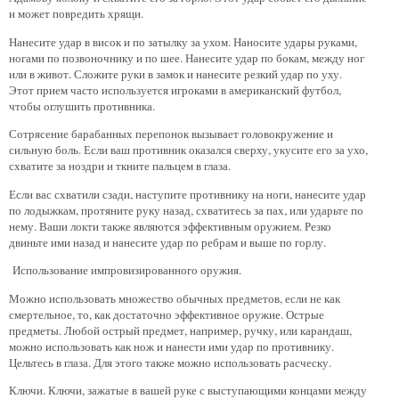
и может повредить хрящи.
Нанесите удар в висок и по затылку за ухом. Наносите удары руками,
ногами по позвоночнику и по шее. Нанесите удар по бокам, между ног
или в живот. Сложите руки в замок и нанесите резкий удар по уху.
Этот прием часто используется игроками в американский футбол,
чтобы оглушить противника.
Сотрясение барабанных перепонок вызывает головокружение и
сильную боль. Если ваш противник оказался сверху, укусите его за ухо,
схватите за ноздри и ткните пальцем в глаза.
Если вас схватили сзади, наступите противнику на ноги, нанесите удар
по лодыжкам, протяните руку назад, схватитесь за пах, или ударьте по
нему. Ваши локти также являются эффективным оружием. Резко
двиньте ими назад и нанесите удар по ребрам и выше по горлу.
Использование импровизированного оружия.
Можно использовать множество обычных предметов, если не как
смертельное, то, как достаточно эффективное оружие. Острые
предметы. Любой острый предмет, например, ручку, или карандаш,
можно использовать как нож и нанести ими удар по противнику.
Цельтесь в глаза. Для этого также можно использовать расческу.
Ключи. Ключи, зажатые в вашей руке с выступающими концами между