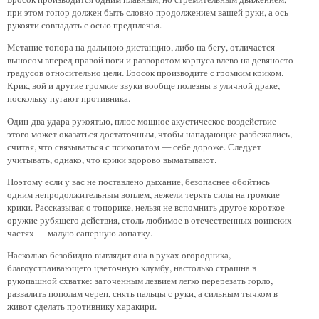
при этом топор должен быть словно продолжением вашей руки, а ось
рукояти совпадать с осью предплечья.
Метание топора на дальнюю дистанцию, либо на бегу, отличается
выносом вперед правой ноги и разворотом корпуса влево на девяносто
градусов относительно цели. Бросок производите с громким криком.
Крик, вой и другие громкие звуки вообще полезны в уличной драке,
поскольку пугают противника.
Один-два удара рукоятью, плюс мощное акустическое воздействие —
этого может оказаться достаточным, чтобы нападающие разбежались,
считая, что связываться с психопатом — себе дороже. Следует
учитывать, однако, что крики здорово выматывают.
Поэтому если у вас не поставлено дыхание, безопаснее обойтись
одним непродолжительным воплем, нежели терять силы на громкие
крики. Рассказывая о топорике, нельзя не вспомнить другое короткое
оружие рубящего действия, столь любимое в отечественных воинских
частях — малую саперную лопатку.
Насколько безобидно выглядит она в руках огородника,
благоустраивающего цветочную клумбу, настолько страшна в
рукопашной схватке: заточенным лезвием легко перерезать горло,
развалить пополам череп, снять пальцы с руки, а сильным тычком в
живот сделать противнику харакири.