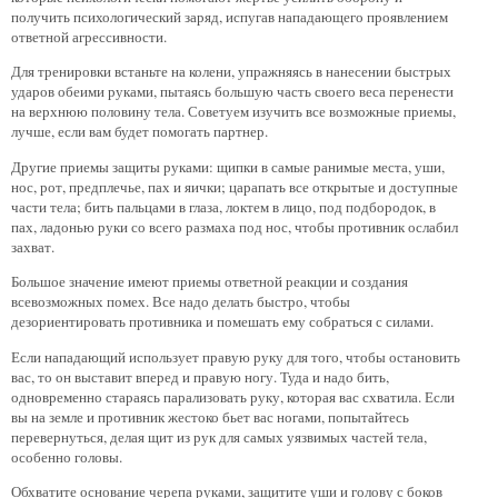
получить психологический заряд, испугав нападающего проявлением
ответной агрессивности.
Для тренировки встаньте на колени, упражняясь в нанесении быстрых
ударов обеими руками, пытаясь большую часть своего веса перенести
на верхнюю половину тела. Советуем изучить все возможные приемы,
лучше, если вам будет помогать партнер.
Другие приемы защиты руками: щипки в самые ранимые места, уши,
нос, рот, предплечье, пах и яички; царапать все открытые и доступные
части тела; бить пальцами в глаза, локтем в лицо, под подбородок, в
пах, ладонью руки со всего размаха под нос, чтобы противник ослабил
захват.
Большое значение имеют приемы ответной реакции и создания
всевозможных помех. Все надо делать быстро, чтобы
дезориентировать противника и помешать ему собраться с силами.
Если нападающий использует правую руку для того, чтобы остановить
вас, то он выставит вперед и правую ногу. Туда и надо бить,
одновременно стараясь парализовать руку, которая вас схватила. Если
вы на земле и противник жестоко бьет вас ногами, попытайтесь
перевернуться, делая щит из рук для самых уязвимых частей тела,
особенно головы.
Обхватите основание черепа руками, защитите уши и голову с боков