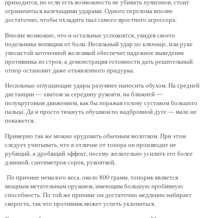
приходится, но если есть возможность не убивать хулиганов, стоит
ограничиться калечащими ударами. Одного перелома вполне
достаточно, чтобы охладить пыл самого яростного агрессора.
Вполне возможно, что и остальные успокоятся, увидев своего
подельника вопящим от боли. Несильный удар по ключице, или руке
увесистой заточенной железякой обеспечит надежное выведение
противника из строя, а демонстрация готовности дать решительный
отпор остановит даже отъявленного придурка.
Несильные оглушающие удары разумнее наносить обухом. На средней
дистанции — хватом за середину рукояти, на ближней —
полукруговым движением, как бы поражая голову суставом большого
пальца. Да и просто тюкнуть обушком по надбровной дуге — мало не
покажется.
Примерно так же можно орудовать обычным молотком. При этом
следует учитывать, что в отличие от топора он производит не
рубящий, а дробящий эффект, посему желательно усилить его более
длинной, сантиметров сорок, рукояткой.
По причине немалого веса, около 800 грамм, топорик является
мощным метательным оружием, имеющим большую пробивную
способность. По той же причине он достаточно медленно набирает
скорость, так что противник может успеть уклониться.