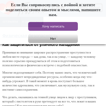
Если Вы соприкоснулись с войной и хотите
Меню
поделиться своим опытом и мыслями, напишите
нам.
Физическая безопасность
Как защититься от уличного нападения
Принимая во внимание широкое распространение преступности в
любом месте города — как дома, так и на улице, — каждому человеку
полезно серьезно призадуматься об этом и подготовиться
психологически и физически к встрече с подобной опасностью.
Многие недооценивают себя. Поэтому важно знать, что человеческий
организм имеет непредвиденные ресурсы, особенно когда ему что-
нибудь угрожает. В такой момент в кровь поступает большое
количество адреналина, что увеличивает, как мускульную силу, так и
инстинкт самосохранения.
Что делать, оказавшись на темной улице лицом к лицу с преступником,
который с пистолетом в руке претендует на все то, что лежит в ваших
карманах? Как предпочтительнее вести себя?