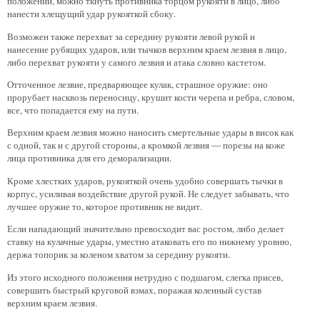
положении, можно ткнуть противника торцом рукояти в лицо, либо
нанести хлещущий удар рукояткой сбоку.
Возможен также перехват за середину рукояти левой рукой и
нанесение рубящих ударов, или тычков верхним краем лезвия в лицо,
либо перехват рукояти у самого лезвия и атака словно кастетом.
Отточенное лезвие, предваряющее кулак, страшное оружие: оно
прорубает насквозь переносицу, крушит кости черепа и ребра, словом,
все, что попадается ему на пути.
Верхним краем лезвия можно наносить смертельные удары в висок как
с одной, так и с другой стороны, а кромкой лезвия — порезы на коже
лица противника для его деморализации.
Кроме хлестких ударов, рукояткой очень удобно совершать тычки в
корпус, усиливая воздействие другой рукой. Не следует забывать, что
лучшее оружие то, которое противник не видит.
Если нападающий значительно превосходит вас ростом, либо делает
ставку на кулачные удары, уместно атаковать его по нижнему уровню,
держа топорик за коленом хватом за середину рукояти.
Из этого исходного положения нетрудно с подшагом, слегка присев,
совершить быстрый круговой взмах, поражая коленный сустав
верхним краем лезвия.