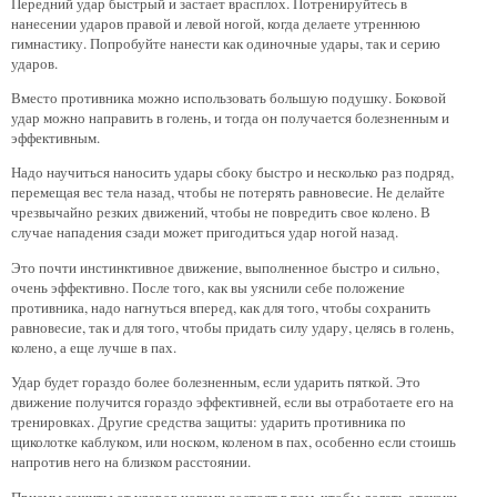
Передний удар быстрый и застает врасплох. Потренируйтесь в
нанесении ударов правой и левой ногой, когда делаете утреннюю
гимнастику. Попробуйте нанести как одиночные удары, так и серию
ударов.
Вместо противника можно использовать большую подушку. Боковой
удар можно направить в голень, и тогда он получается болезненным и
эффективным.
Надо научиться наносить удары сбоку быстро и несколько раз подряд,
перемещая вес тела назад, чтобы не потерять равновесие. Не делайте
чрезвычайно резких движений, чтобы не повредить свое колено. В
случае нападения сзади может пригодиться удар ногой назад.
Это почти инстинктивное движение, выполненное быстро и сильно,
очень эффективно. После того, как вы уяснили себе положение
противника, надо нагнуться вперед, как для того, чтобы сохранить
равновесие, так и для того, чтобы придать силу удару, целясь в голень,
колено, а еще лучше в пах.
Удар будет гораздо более болезненным, если ударить пяткой. Это
движение получится гораздо эффективней, если вы отработаете его на
тренировках. Другие средства защиты: ударить противника по
щиколотке каблуком, или носком, коленом в пах, особенно если стоишь
напротив него на близком расстоянии.
Приемы защиты от ударов ногами состоят в том, чтобы делать отскоки