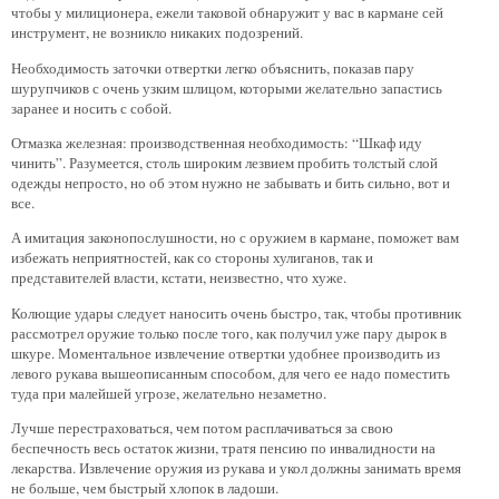
чтобы у милиционера, ежели таковой обнаружит у вас в кармане сей
инструмент, не возникло никаких подозрений.
Необходимость заточки отвертки легко объяснить, показав пару
шурупчиков с очень узким шлицом, которыми желательно запастись
заранее и носить с собой.
Отмазка железная: производственная необходимость: “Шкаф иду
чинить”. Разумеется, столь широким лезвием пробить толстый слой
одежды непросто, но об этом нужно не забывать и бить сильно, вот и
все.
А имитация законопослушности, но с оружием в кармане, поможет вам
избежать неприятностей, как со стороны хулиганов, так и
представителей власти, кстати, неизвестно, что хуже.
Колющие удары следует наносить очень быстро, так, чтобы противник
рассмотрел оружие только после того, как получил уже пару дырок в
шкуре. Моментальное извлечение отвертки удобнее производить из
левого рукава вышеописанным способом, для чего ее надо поместить
туда при малейшей угрозе, желательно незаметно.
Лучше перестраховаться, чем потом расплачиваться за свою
беспечность весь остаток жизни, тратя пенсию по инвалидности на
лекарства. Извлечение оружия из рукава и укол должны занимать время
не больше, чем быстрый хлопок в ладоши.