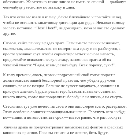
обезопасить. Желательно также никого не иметь за спиной — долбанут
чем-нибудь увесистым по затылку и хана.
Так что если вас взяли в кольцо, бейте ближайшего и прыгайте назад,
чтобы не оставлять заплечному дистанции для удара. Неплохо самому
заорать истошно: “Нож! Нож!”, не дожидаясь, пока за вас это сделают
другие.
Словом, сейте панику в рядах врага. Если вместо паники возникнет,
скажем так, замешательство, не поверят вам сразу и не разбегутся, а
просто увеличат круг, чтобы сориентироваться и снова напасть,
продолжайте психологическую атаку, напоминая врагам об их
ужасной участи: “Гады, козлы, резать буду. Всех порежу, суки!”.
К тому времени, авось, первый подрезанный свой голос подаст в
доказательство вашей бесспорной правоты, чем убедит дружков
слинять, пока не поздно. Если же не сумеет закричать, а хулиганы в
приступе хмельной удали решат геройствовать, вам не останется
ничего иного, кроме как продолжать борьбу не на жизнь, а на смерть.
Стесняться тут уже нечего, за своего они вас, скорее всего, растерзают.
Этим особенно славится провинциальная шпана. Грохнуть кого-нибудь
по— пьяни, а потом отмотать срок — им все равно, что раз плюнуть.
Уличная драка не предусматривает замысловатых финтов и красивых
киношных приемов. Пока вы стоите, а не лежите, бить будут,