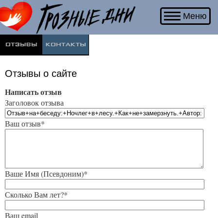
Если Вы
Меню
соприкоснулись с
войной и хотите
поделиться своим
опытом и
мыслями,
напишите нам.
Отзывы о сайте
Написать отзыв
Заголовок отзыва
Ваш отзыв*
Ваше Имя (Псевдоним)*
Сколько Вам лет?*
Ваш email