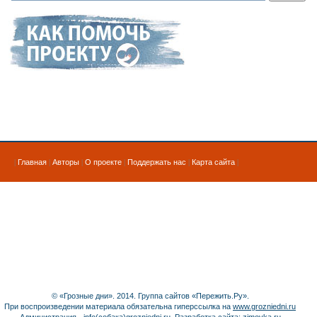
|
Главная
|
Авторы
|
О проекте
|
Поддержать нас
|
Карта сайта
|
© «Грозные дни». 2014. Группа сайтов «Пережить.Ру».
При воспроизведении материала обязательна гиперссылка на
www.grozniedni.ru